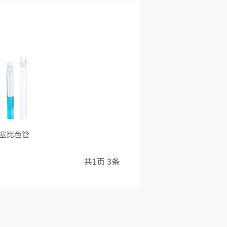
塞比色管
共
1
页
3
条