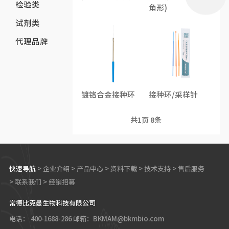
检验类
角形)
试剂类
代理品牌
镀铬合金接种环
接种环/采样针
共
1
页
8
条
快速导航
>
企业介绍
>
产品中心
>
资料下载
>
技术支持
>
售后服务
>
联系我们
>
经销招募
常德比克曼生物科技有限公司
电话： 400-1688-286
邮箱：BKMAM@bkmbio.com