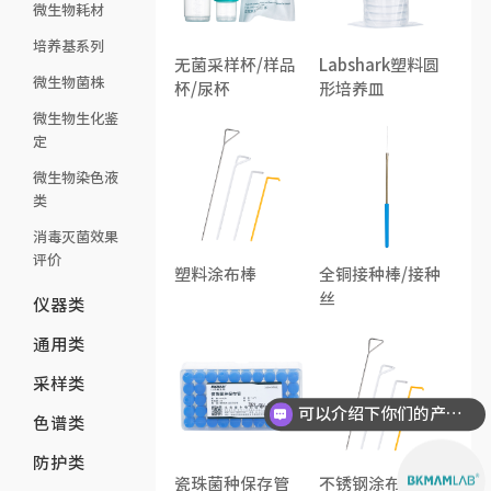
微生物耗材
培养基系列
无菌采样杯/样品
Labshark塑料圆
微生物菌株
杯/尿杯
形培养皿
微生物生化鉴
定
微生物染色液
类
消毒灭菌效果
评价
塑料涂布棒
全铜接种棒/接种
丝
仪器类
通用类
采样类
可以介绍下你们的产品么？
色谱类
防护类
瓷珠菌种保存管
不锈钢涂布棒(三