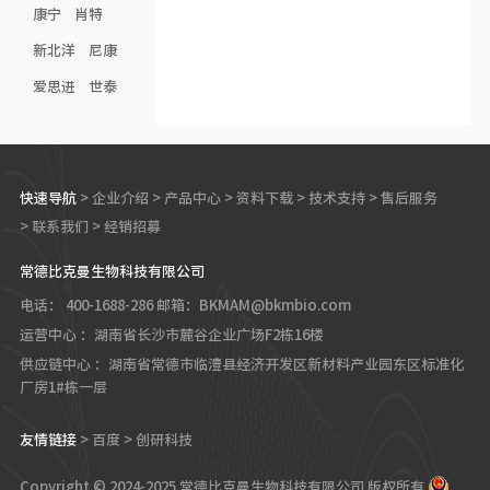
康宁
肖特
新北洋
尼康
爱思进
世泰
快速导航
>
企业介绍
>
产品中心
>
资料下载
>
技术支持
>
售后服务
>
联系我们
>
经销招募
常德比克曼生物科技有限公司
电话： 400-1688-286
邮箱：BKMAM@bkmbio.com
运营中心 ：湖南省长沙市麓谷企业广场F2栋16楼
供应链中心 ：湖南省常德市临澧县经济开发区新材料产业园东区标准化
厂房1#栋一层
友情链接
>
百度
>
创研科技
Copyright © 2024-2025 常德比克曼生物科技有限公司 版权所有