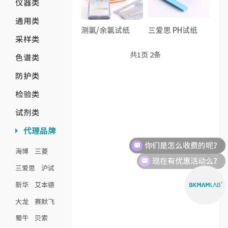
仪器类
通用类
测氯/余氯试纸
三爱思 PH试纸
采样类
共
1
页
2
条
色谱类
防护类
检验类
试剂类
代理品牌
你们是怎么收费的呢？
海博
三菱
现在有优惠活动么？
三爱思
沪试
新华
艾本德
大龙
赛默飞
蜀牛
贝索