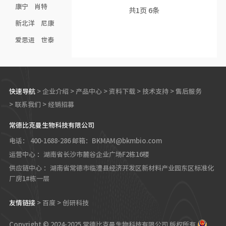
康宁
肖特
共
1
页
6
条
新北洋
尼康
爱思进
世泰
快速导航
>
企业介绍
>
产品中心
>
资料下载
>
技术支持
>
售后服务
>
联系我们
>
经销招募
常德比克曼生物科技有限公司
电话： 400-1688-286
邮箱：BKMAM@bkmbio.com
运营中心 ：湖南省长沙市麓谷企业广场F2栋16楼
供应链中心 ：湖南省常德市临澧县经济开发区新材料产业园东区标准化
厂房1#栋一层
友情链接
>
百度
>
创研科技
Copyright © 2024-2025 常德比克曼生物科技有限公司 版权所有