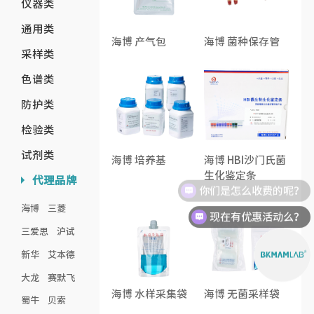
仪器类
通用类
海博 产气包
海博 菌种保存管
采样类
色谱类
防护类
检验类
试剂类
海博 培养基
海博 HBI沙门氏菌
生化鉴定条
代理品牌
你们是怎么收费的呢？
海博
三菱
现在有优惠活动么？
三爱思
沪试
新华
艾本德
大龙
赛默飞
海博 水样采集袋
海博 无菌采样袋
蜀牛
贝索