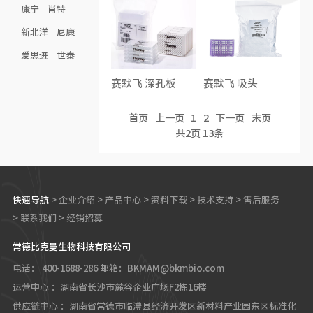
康宁
肖特
新北洋
尼康
爱思进
世泰
赛默飞 深孔板
赛默飞 吸头
首页
上一页
1
2
下一页
末页
共
2
页
13
条
快速导航
>
企业介绍
>
产品中心
>
资料下载
>
技术支持
>
售后服务
>
联系我们
>
经销招募
常德比克曼生物科技有限公司
电话： 400-1688-286
邮箱：BKMAM@bkmbio.com
运营中心 ：湖南省长沙市麓谷企业广场F2栋16楼
供应链中心 ：湖南省常德市临澧县经济开发区新材料产业园东区标准化