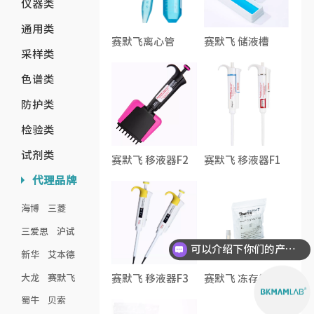
仪器类
通用类
赛默飞离心管
赛默飞 储液槽
采样类
色谱类
防护类
检验类
试剂类
赛默飞 移液器F2
赛默飞 移液器F1
代理品牌
海博
三菱
三爱思
沪试
可以介绍下你们的产品么？
新华
艾本德
大龙
赛默飞
赛默飞 移液器F3
赛默飞 冻存管
蜀牛
贝索