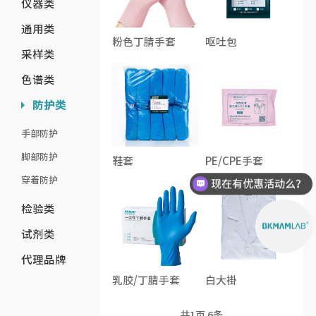
仪器类
通用类
粉色丁腈手套
呕吐包
采样类
色谱类
防护类
手部防护
脚部防护
鞋套
PE/CPE手套
穿着防护
现在有优惠活动么？
检验类
试剂类
代理品牌
乳胶/丁腈手套
白大褂
共
1
页
6
条