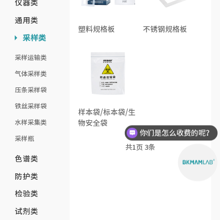
仪器类
通用类
塑料规格板
不锈钢规格板
采样类
采样运输类
气体采样类
压条采样袋
铁丝采样袋
样本袋/标本袋/生
水样采集类
物安全袋
你们是怎么收费的呢？
采样瓶
现在有优惠活动么？
共
1
页
3
条
色谱类
防护类
检验类
试剂类