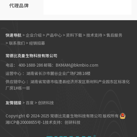
代理品牌
快速导航
>
企业介绍
>
产品中心
>
资料下载
>
技术支持
>
售后服务
>
联系我们
>
经销招募
常德比克曼生物科技有限公司
电话： 400-1688-286
邮箱：BKMAM@bkmbio.com
运营中心 ：湖南省长沙市麓谷企业广场F2栋16楼
供应链中心 ：湖南省常德市临澧县经济开发区新材料产业园东区标准化
厂房1#栋一层
友情链接
>
百度
>
创研科技
Copyright © 2024-2025 常德比克曼生物科技有限公司 版权所有
湘ICP备20008655号-1
技术支持：创研科技