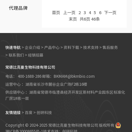
代理品牌
首页
上一页
2
3
4
5
6
下一页
末页
共
6
页
46
条
快速导航
>
企业介绍
>
产品中心
>
资料下载
>
技术支持
>
售后服务
>
联系我们
>
经销招募
常德比克曼生物科技有限公司
电话： 400-1688-286
邮箱：BKMAM@bkmbio.com
运营中心 ：湖南省长沙市麓谷企业广场F2栋16楼
供应链中心 ：湖南省常德市临澧县经济开发区新材料产业园东区标准化
厂房1#栋一层
友情链接
>
百度
>
创研科技
Copyright © 2024-2025 常德比克曼生物科技有限公司 版权所有
湘ICP备20008655号-1
技术支持：创研科技